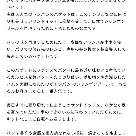
バゲットにバターを塗ってハムを挟んだだけのシンプルなサン
ドイッチ。
実は大人気のトシパンのバゲットは、このシンプルなのに何よ
りも美味しいサンドイッチに衝撃を受けて、日本でジャンボン
ブールを再現するために開発したものなのです。
パリの味を再現するためにだけ、高価なフランス産小麦を使
い、パリでの修行先のレシピ、専用の製造機器を数台導入して
製造しているバゲットです。
このバゲットにフランスのバターに最も近い味わいと考えてい
るカルピス発酵バターをたっぷり使い、添加物を極力減らした
ハムを大胆に挟んだのがトシパン のジャンボンブールで、もち
ろんお客さまからも一番人気です。
毎日すぐに売り切れてしまうこのサンドイッチを、なかなか足
を運んでいただく事のできない方に味わっていただくために、
キット化してご自宅へお送りします。
パンは香りや食感を極力損なわない様に、焼きたてを冷まして